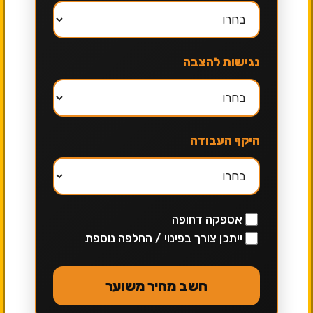
נגישות להצבה
היקף העבודה
אספקה דחופה
ייתכן צורך בפינוי / החלפה נוספת
חשב מחיר משוער