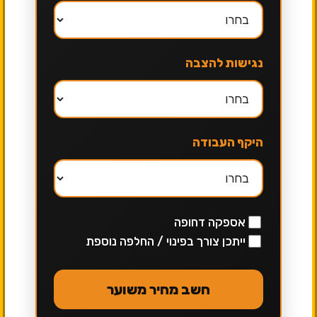
נגישות להצבה
היקף העבודה
אספקה דחופה
ייתכן צורך בפינוי / החלפה נוספת
חשב מחיר משוער