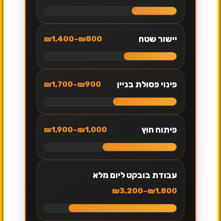
יישור שטח
₪800–₪1,400
פינוי פסולת בניין
₪900–₪1,700
פיתוח חוץ
₪1,000–₪1,900
עבודת בובקט ליום מלא
₪1,800–₪3,200